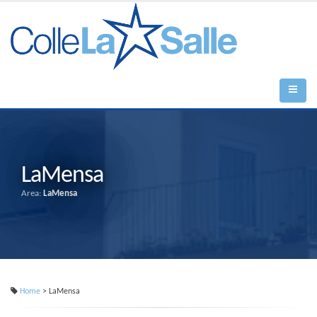
LaMensa
Area:
LaMensa
Home
> LaMensa