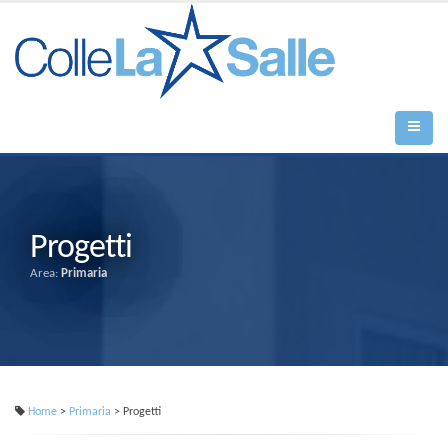
Progetti
Area:
Primaria
Home
>
Primaria
> Progetti