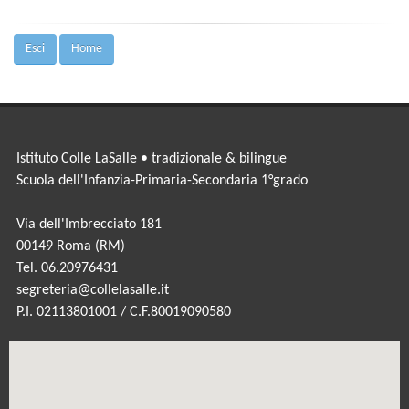
Esci
Home
Istituto Colle LaSalle • tradizionale & bilingue
Scuola dell'Infanzia-Primaria-Secondaria 1°grado
Via dell'Imbrecciato 181
00149 Roma (RM)
Tel. 06.20976431
segreteria@collelasalle.it
P.I. 02113801001 / C.F.80019090580