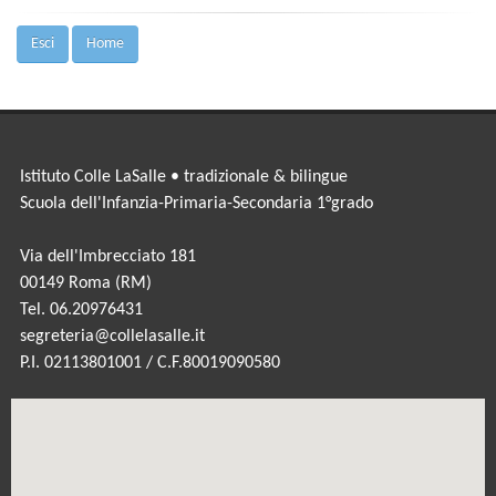
Esci
Home
Istituto Colle LaSalle • tradizionale & bilingue
Scuola dell'Infanzia-Primaria-Secondaria 1°grado
Via dell'Imbrecciato 181
00149 Roma (RM)
Tel. 06.20976431
segreteria@collelasalle.it
P.I. 02113801001 / C.F.80019090580