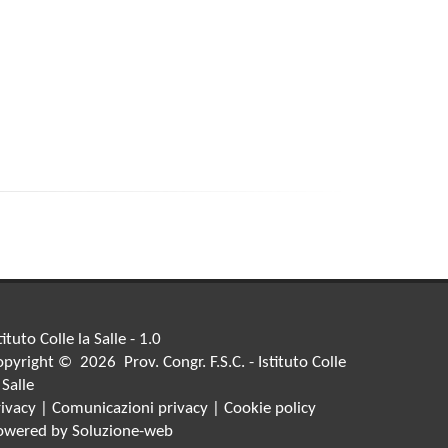
tituto Colle la Salle - 1.0
pyright © 2026 Prov. Congr. F.S.C. - Istituto Colle
 Salle
rivacy
|
Comunicazioni privacy
|
Cookie policy
owered by
Soluzione-web