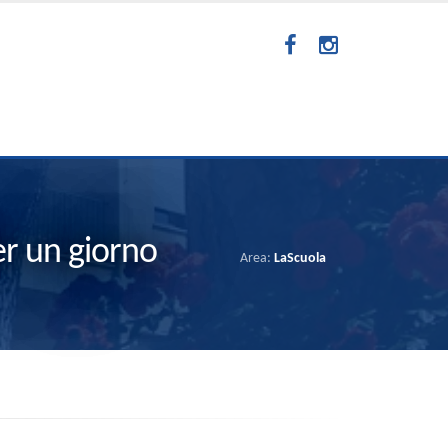
r un giorno
Area:
LaScuola