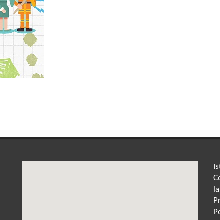
Is
Co
la
P
P