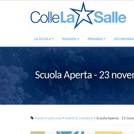
LA SCUOLA
INFANZIA
PRIMARIA
SECONDARI
Scuola Aperta - 23 nov
Home
>
LaScuola
>
Eventi & Iniziative
> Scuola Aperta - 23 nov