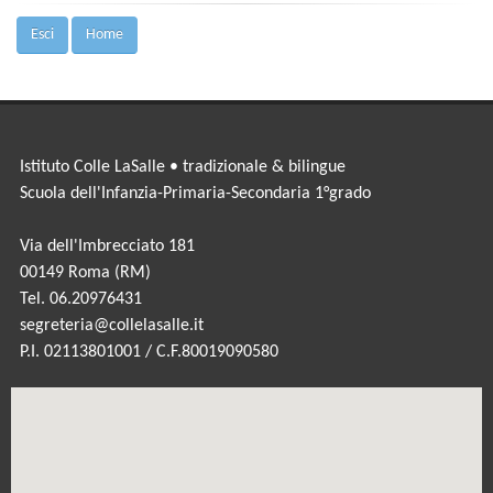
Esci
Home
Istituto Colle LaSalle • tradizionale & bilingue
Scuola dell'Infanzia-Primaria-Secondaria 1°grado
Via dell'Imbrecciato 181
00149 Roma (RM)
Tel. 06.20976431
segreteria@collelasalle.it
P.I. 02113801001 / C.F.80019090580