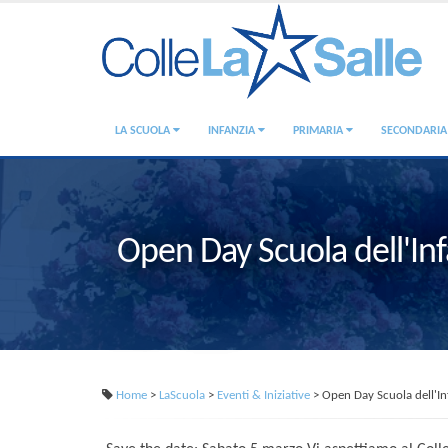
LA SCUOLA
INFANZIA
PRIMARIA
SECONDARI
Open Day Scuola dell'In
Home
>
LaScuola
>
Eventi & Iniziative
> Open Day Scuola dell'In