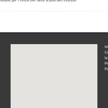
asalle per l'OPEN DAY della Scuola dell'Infanzia!
Is
Co
la
P
P