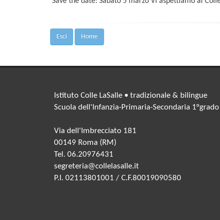
Save the date: Sabato 5 marzo Vi aspettiamo al Collel
Esci
Home
Istituto Colle LaSalle • tradizionale & bilingue
Scuola dell'Infanzia-Primaria-Secondaria 1°grado
Via dell'Imbrecciato 181
00149 Roma (RM)
Tel. 06.20976431
segreteria@collelasalle.it
P.I. 02113801001 / C.F.80019090580