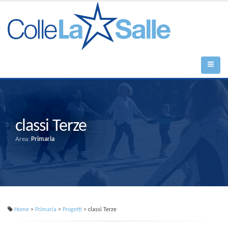
classi Terze
Area:
Primaria
Home
>
Primaria
>
Progetti
> classi Terze