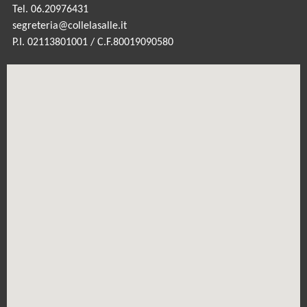
Tel. 06.20976431
segreteria@collelasalle.it
P.I. 02113801001 / C.F.80019090580