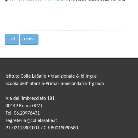
Home
>
LaScuola
>
Eventi & Iniziative
> Festa di fine anno scolastico 2023/24
Esci
Home
Istituto Colle LaSalle • tradizionale & bilingue
Scuola dell'Infanzia-Primaria-Secondaria 1°grado
Via dell'Imbrecciato 181
00149 Roma (RM)
Tel. 06.20976431
segreteria@collelasalle.it
P.I. 02113801001 / C.F.80019090580