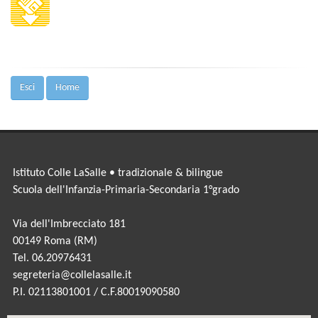
Esci
Home
Istituto Colle LaSalle • tradizionale & bilingue
Scuola dell'Infanzia-Primaria-Secondaria 1°grado
Via dell'Imbrecciato 181
00149 Roma (RM)
Tel. 06.20976431
segreteria@collelasalle.it
P.I. 02113801001 / C.F.80019090580