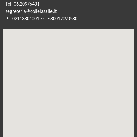
Tel. 06.20976431
segreteria@collelasalle.it
P.I. 02113801001 / C.F.80019090580