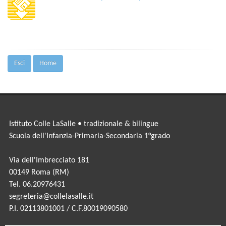
Esci
Home
Istituto Colle LaSalle • tradizionale & bilingue
Scuola dell'Infanzia-Primaria-Secondaria 1°grado
Via dell'Imbrecciato 181
00149 Roma (RM)
Tel. 06.20976431
segreteria@collelasalle.it
P.I. 02113801001 / C.F.80019090580