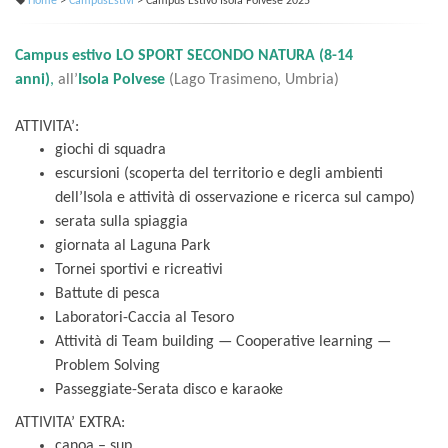
Home
>
CampusEstivi
> Campus Estivo Isola Polvese 2025
Campus estivo LO SPORT SECONDO NATURA (8-14
anni)
,
all’
Isola Polvese
(Lago Trasimeno, Umbria)
ATTIVITA’:
giochi di squadra
escursioni (scoperta del territorio e degli ambienti
dell’Isola e attività di osservazione e ricerca sul campo)
serata sulla spiaggia
giornata al Laguna Park
Tornei sportivi e ricreativi
Battute di pesca
Laboratori-Caccia al Tesoro
Attività di Team building — Cooperative learning —
Problem Solving
Passeggiate-Serata disco e karaoke
ATTIVITA’ EXTRA:
canoa – sup