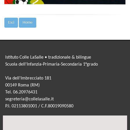
Esci
Home
Istituto Colle LaSalle • tradizionale & bilingue
Scuola dell'Infanzia-Primaria-Secondaria 1°grado
Via dell'Imbrecciato 181
00149 Roma (RM)
Tel. 06.20976431
segreteria@collelasalle.it
P.I. 02113801001 / C.F.80019090580