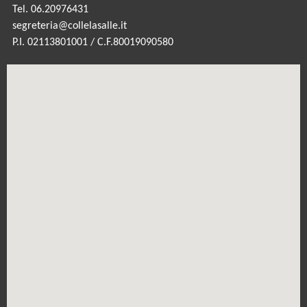
Tel. 06.20976431
segreteria@collelasalle.it
P.I. 02113801001 / C.F.80019090580