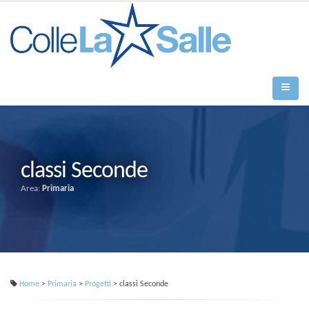
classi Seconde
Area:
Primaria
Home
>
Primaria
>
Progetti
> classi Seconde