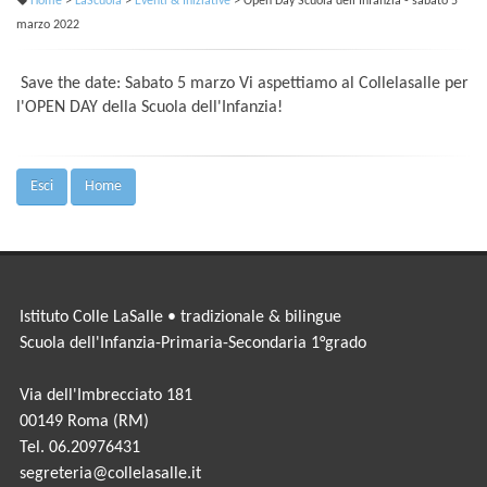
Home
>
LaScuola
>
Eventi & Iniziative
> Open Day Scuola dell'Infanzia - sabato 5
marzo 2022
Save the date: Sabato 5 marzo Vi aspettiamo al Collelasalle per
l'OPEN DAY della Scuola dell'Infanzia!
Esci
Home
Istituto Colle LaSalle • tradizionale & bilingue
Scuola dell'Infanzia-Primaria-Secondaria 1°grado
Via dell'Imbrecciato 181
00149 Roma (RM)
Tel. 06.20976431
segreteria@collelasalle.it