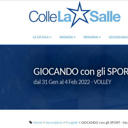
LA SCUOLA
INFANZIA
PRIMARIA
SECONDARI
GIOCANDO con gli SPOR
dal 31 Gen al 4 Feb 2022 - VOLLEY
Home
>
Secondaria
>
Progetti
> GIOCANDO con gli SPORT - Sec