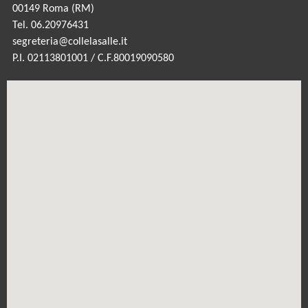
00149 Roma (RM)
Tel. 06.20976431
segreteria@collelasalle.it
P.I. 02113801001 / C.F.80019090580