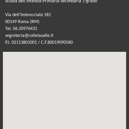
Scuola dell'Infanzia-Primaria-Secondaria 1°grado
Via dell'Imbrecciato 181
00149 Roma (RM)
Tel. 06.20976431
segreteria@collelasalle.it
P.I. 02113801001 / C.F.80019090580