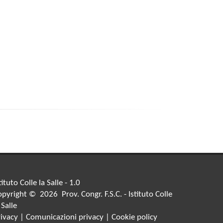
tituto Colle la Salle - 1.0
pyright © 2026 Prov. Congr. F.S.C. - Istituto Colle
 Salle
rivacy
|
Comunicazioni privacy
|
Cookie policy