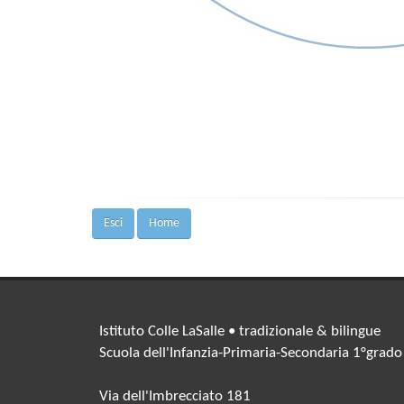
Esci
Home
Istituto Colle LaSalle • tradizionale & bilingue
Scuola dell'Infanzia-Primaria-Secondaria 1°grado
Via dell'Imbrecciato 181