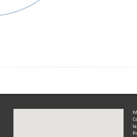
Is
Co
la
P