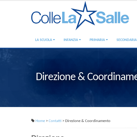
LA SCUOLA
INFANZIA
PRIMARIA
SECONDARI
Direzione & Coordinam
Home
>
Contatti
> Direzione & Coordinamento