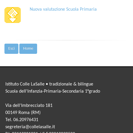
Nuova valutazione Scuola Primaria
Esci
Home
Istituto Colle LaSalle • tradizionale & bilingue
Scuola dell'Infanzia-Primaria-Secondaria 1°grado
Via dell'Imbrecciato 181
00149 Roma (RM)
Tel. 06.20976431
segreteria@collelasalle.it