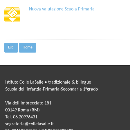
Nuova valutazione Scuola Primaria
Esci
Home
Istituto Colle LaSalle • tradizionale & bilingue
Scuola dell'Infanzia-Primaria-Secondaria 1°grado
Via dell'Imbrecciato 181
00149 Roma (RM)
Tel. 06.20976431
segreteria@collelasalle.it