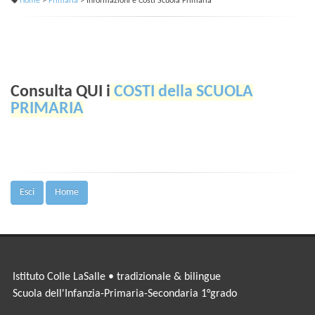
Home
>
Primaria
> Informazioni e Costi Scuola Primaria
Consulta QUI i
COSTI della SCUOLA
PRIMARIA
Esci
Home
Istituto Colle LaSalle • tradizionale & bilingue
Scuola dell'Infanzia-Primaria-Secondaria 1°grado