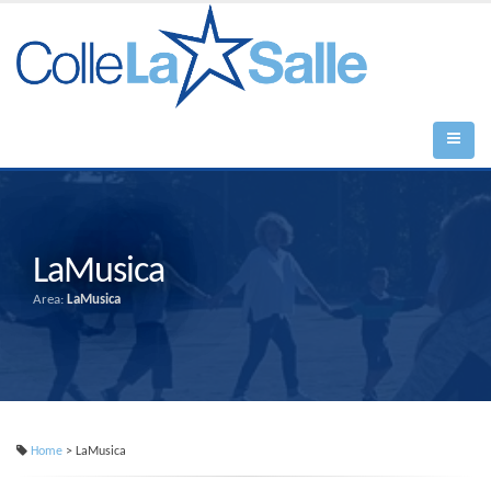
LaMusica
Area:
LaMusica
Home
> LaMusica