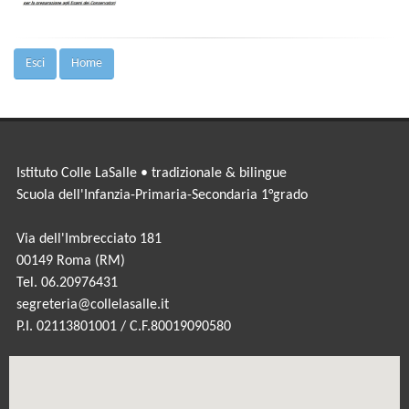
Esci
Home
Istituto Colle LaSalle • tradizionale & bilingue
Scuola dell'Infanzia-Primaria-Secondaria 1°grado
Via dell'Imbrecciato 181
00149 Roma (RM)
Tel. 06.20976431
segreteria@collelasalle.it
P.I. 02113801001 / C.F.80019090580