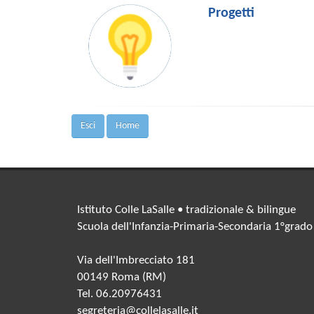
Progetti
Esci
Home
Istituto Colle LaSalle • tradizionale & bilingue
Scuola dell'Infanzia-Primaria-Secondaria 1°grado
Via dell'Imbrecciato 181
00149 Roma (RM)
Tel. 06.20976431
segreteria@collelasalle.it