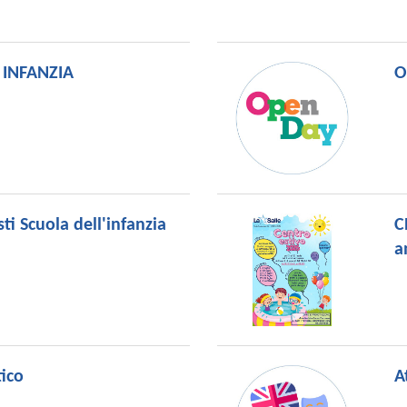
a INFANZIA
O
ti Scuola dell'infanzia
C
a
tico
A