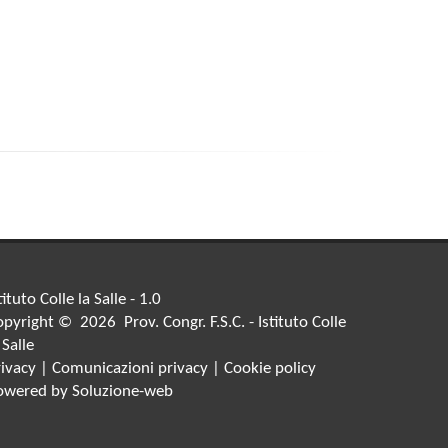
tituto Colle la Salle - 1.0
pyright © 2026 Prov. Congr. F.S.C. - Istituto Colle
 Salle
rivacy
|
Comunicazioni privacy
|
Cookie policy
owered by
Soluzione-web