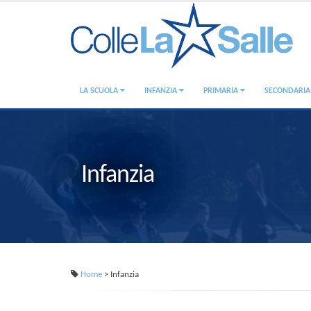
LA SCUOLA
INFANZIA
PRIMARIA
SECONDARI
Infanzia
Home
> Infanzia