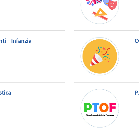
ti - Infanzia
O
stica
P